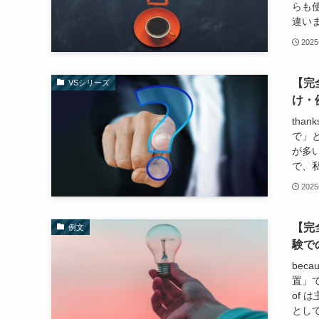
らも
違います
202
【完全
VSシリーズ
け・
than
で」
が多い。
で、私
202
【完
例文
験で
bec
置」で
of 
として