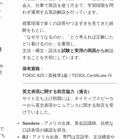
,
会人、仕事で英語を使う方まで、学習段階を問
も、
わず通用する英語解説を行っています。
…。
授業現場で多くの誤答やつまずきを見てきた経
験をもとに、
「なぜそうなるのか」「どう考えれば正解にた
どり着けるのか」を重視し、
ま
文法・構文・語法を
試験と実用の両面から
解説
することを大切にしています。
h
保有資格
：
言
TOEIC 825 / 英検準1級 / TESOL Certificate IV
英文表現に関する助言協力（過去）
サイト立ち上げ初期には、ネイティブスピーカ
ーから英文表現やニュアンスに関する助言を受
けていました。
Sanders
：アメリカ出身。英会話講師。自然な
語で
口語表現の確認を担当。
どち
BJ
：アメリカ出身。専門は言語学。文法構造や