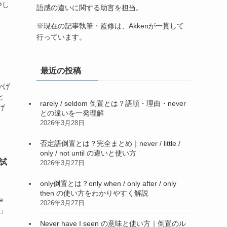
少し
語感の違いに関する助言を担当。
※現在の記事執筆・監修は、Akkenが一貫して
行っています。
最近の投稿
おかげ
と
rarely / seldom 倒置とは？語順・理由・never
かげ
との違いを一発理解
2026年3月28日
否定語倒置とは？完全まとめ｜never / little /
only / not until の違いと使い方
・試
2026年3月27日
only倒置とは？only when / only after / only
then の使い方をわかりやすく解説
e
2026年3月27日
詞」
Never have I seen の意味と使い方｜倒置のル