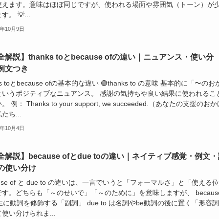
使えます。意味はほぼ同じですが、使われる場面や雰囲気（トーン）が
。 💡...
5年10月9日
解説】thanks toとbecause ofの違い｜ニュアンス・使い分
例文つき
ks toとbecause ofの基本的な違い 🟢thanks to の意味 基本的に「〜の
というポジティブなニュアンス。 感謝の気持ちや良い結果に使われるこ
 例： Thanks to your support, we succeeded.（あなたの支援のお
たち...
5年10月4日
全解説】because ofとdue toの違い｜ネイティブ感覚・例文
の使い分け
ause of と due to の違いは、一言でいうと「フォーマルさ」と「使える位
す。どちらも「～のせいで」「～のために」を意味しますが、 becaus
は主に動詞を修飾する「副詞」 due to は名詞やbe動詞の後に置く「形容
使い分けられま...