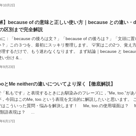
5年10月2日
】because of の意味と正しい使い方｜because との違い・d
 との区別まで完全解説
に：「because の後ろは文？」「because of の後ろは？」「文頭に置
い？」この３つを、最初にスッキリ整理します。 💡実はこの2つ、覚え
理するだけで、もう迷わなくなります。 まず結論｜because と becau
使い分け &...
5年9月23日
tooとMe neitherの違いについてより深く【徹底解説】
「私もです」と表現するときにお馴染みのフレーズに，”Me, too.”があ
，今回はこのMe, too.という表現を文法的に解説したいと思います。 
はこういった質問・悩みを解決します！ Me, too.の使用場面は？ M
.の類語表現は？ ...
3年6月17日