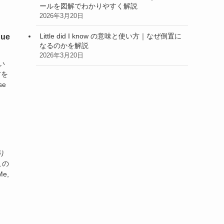
ールを図解でわかりやすく解説
2026年3月20日
Little did I know の意味と使い方｜なぜ倒置に
ue
なるのかを解説
2026年3月20日
い
方を
se
り
この
e,