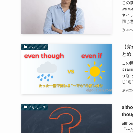
この前
we 
ネイテ
同じ意
202
【完全
VSシリーズ
とめ
この間
it r
うなら 
じ“雨
202
alt
VSシリーズ
th
alt
「〜だ