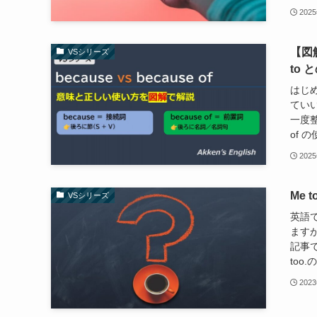
202
【図解
VSシリーズ
to
はじめ
てい
一度整
of の
202
Me 
VSシリーズ
英語で
ますが
記事で
too
202