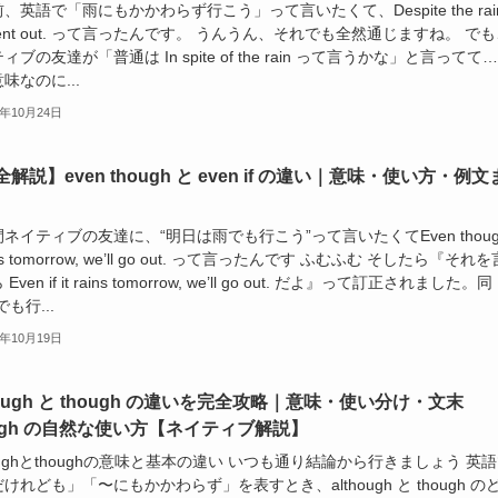
、英語で「雨にもかかわらず行こう」って言いたくて、Despite the rain
went out. って言ったんです。 うんうん、それでも全然通じますね。 で
ィブの友達が「普通は In spite of the rain って言うかな」と言ってて
味なのに...
5年10月24日
解説】even though と even if の違い｜意味・使い方・例文
ネイティブの友達に、“明日は雨でも行こう”って言いたくてEven thoug
ains tomorrow, we’ll go out. って言ったんです ふむふむ そしたら『それを
Even if it rains tomorrow, we’ll go out. だよ』って訂正されました。同
でも行...
5年10月19日
hough と though の違いを完全攻略｜意味・使い分け・文末
ough の自然な使い方【ネイティブ解説】
houghとthoughの意味と基本の違い いつも通り結論から行きましょう 英
けれども」「〜にもかかわらず」を表すとき、although と though の