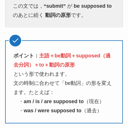
この文では，
“submit”
が
be supposed to
のあとに続く
動詞の原形
です。
ポイント：
主語＋be動詞＋supposed（過
去分詞）＋to＋動詞の原形
という形で使われます。
文の時制に合わせて「be動詞」の形を変え
ます。たとえば：
・
am / is / are supposed to
（現在）
・
was / were supposed to
（過去）