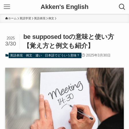
Akken's English
ホーム
英語学習
英語表現
例文
be supposed toの意味と使い方
2025
3/30
【覚え方と例文も紹介】
2025年3月30日
英語表現
例文
違い
日本語でどういう意味？