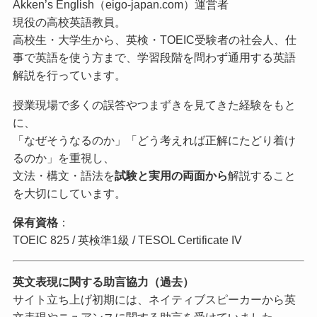
Akken’s English（eigo-japan.com）運営者
現役の高校英語教員。
高校生・大学生から、英検・TOEIC受験者の社会人、仕
事で英語を使う方まで、学習段階を問わず通用する英語
解説を行っています。
授業現場で多くの誤答やつまずきを見てきた経験をもと
に、
「なぜそうなるのか」「どう考えれば正解にたどり着け
るのか」を重視し、
文法・構文・語法を
試験と実用の両面から
解説すること
を大切にしています。
保有資格
：
TOEIC 825 / 英検準1級 / TESOL Certificate IV
英文表現に関する助言協力（過去）
サイト立ち上げ初期には、ネイティブスピーカーから英
文表現やニュアンスに関する助言を受けていました。