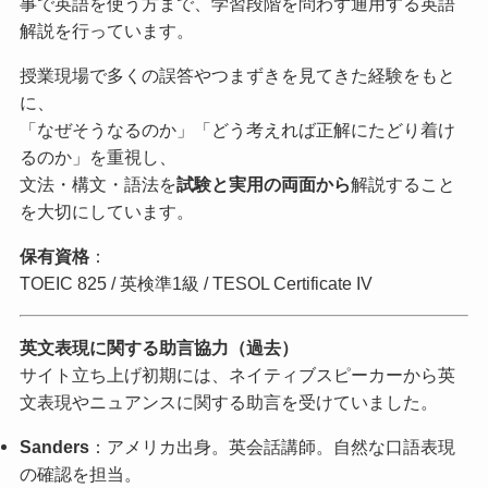
事で英語を使う方まで、学習段階を問わず通用する英語
解説を行っています。
授業現場で多くの誤答やつまずきを見てきた経験をもと
に、
「なぜそうなるのか」「どう考えれば正解にたどり着け
るのか」を重視し、
文法・構文・語法を
試験と実用の両面から
解説すること
を大切にしています。
保有資格
：
TOEIC 825 / 英検準1級 / TESOL Certificate IV
英文表現に関する助言協力（過去）
サイト立ち上げ初期には、ネイティブスピーカーから英
文表現やニュアンスに関する助言を受けていました。
Sanders
：アメリカ出身。英会話講師。自然な口語表現
の確認を担当。