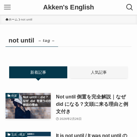
Akken's English
ホーム
not until
not until
– tag –
新着記事
人気記事
Not until 倒置を完全解説｜なぜ
倒置
did になる？文頭に来る理由と例
文付き
2026年2月26日
It is not until / It was not until の
文法・構文