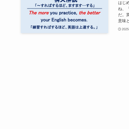
はじめ
ね、
だ。英
意味と基
202