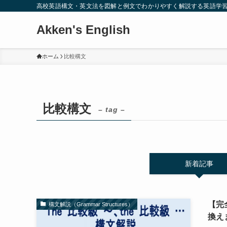
高校英語構文・英文法を図解と例文でわかりやすく解説する英語学
Akken's English
ホーム
比較構文
比較構文
– tag –
新着記事
【完
構文解説（Grammar Structures）
換え