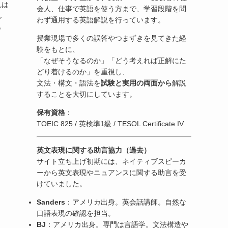
れは
会人、仕事で英語を使う方まで、学習段階を問
ん
わず通用する英語解説を行っています。
。
授業現場で多くの誤答やつまずきを見てきた経
験をもとに、
「なぜそうなるのか」「どう考えれば正解にた
どり着けるのか」を重視し、
文法・構文・語法を
試験と実用の両面から
解説
することを大切にしています。
保有資格
：
TOEIC 825 / 英検準1級 / TESOL Certificate IV
英文表現に関する助言協力（過去）
サイト立ち上げ初期には、ネイティブスピーカ
ーから英文表現やニュアンスに関する助言を受
けていました。
Sanders
：アメリカ出身。英会話講師。自然な
口語表現の確認を担当。
BJ
：アメリカ出身。専門は言語学。文法構造や