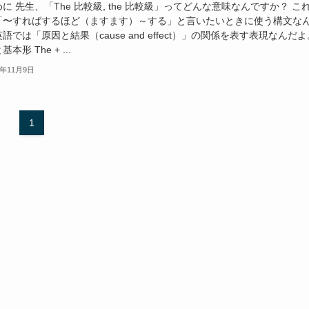
に 先生、「The 比較級, the 比較級」ってどんな意味なんですか？ こ
「〜すればするほど（ますます）～する」と言いたいときに使う構文な
語では「原因と結果（cause and effect）」の関係を表す表現なんだよ
本形 The + ...
5年11月9日
1