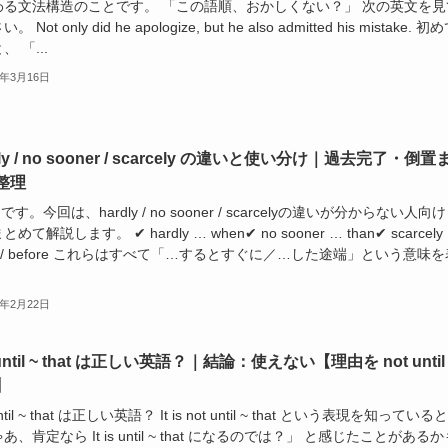
わる文法構造のことです。 「この語順、おかしくない？」 次の英文を見
 Not only did he apologize, but he also admitted his mistake. 初
 「...
6年3月16日
dly / no sooner / scarcely の違いと使い分け｜過去完了・倒置
整理
nです。今回は、hardly / no sooner / scarcelyの違いが分からない人向け
めて解説します。 ✔ hardly … when✔ no sooner … than✔ scarcely
n / before これらはすべて「…するとすぐに／…した途端」という意味を
6年2月22日
is until ~ that は正しい英語？｜結論：使えない【理由を not until
】
s until ~ that は正しい英語？ It is not until ~ that という表現を知っている
あ、肯定なら It is until ~ that になるのでは？」 と感じたことがあるか