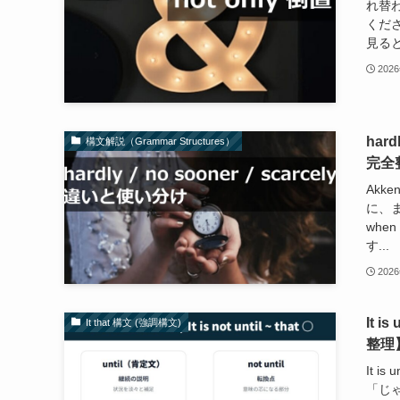
れ替
ください。
見ると、
202
har
構文解説（Grammar Structures）
完全
Akke
に、まと
whe
す...
202
It 
It that 構文 (強調構文)
整理
It i
「じゃ