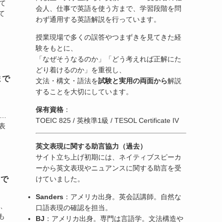
て
会人、仕事で英語を使う方まで、学習段階を問
めて
わず通用する英語解説を行っています。
授業現場で多くの誤答やつまずきを見てきた経
験をもとに、
「なぜそうなるのか」「どう考えれば正解にた
どり着けるのか」を重視し、
まで
文法・構文・語法を
試験と実用の両面から
解説
することを大切にしています。
保有資格
：
 …
TOEIC 825 / 英検準1級 / TESOL Certificate IV
表
英文表現に関する助言協力（過去）
サイト立ち上げ初期には、ネイティブスピーカ
ーから英文表現やニュアンスに関する助言を受
 で
けていました。
Sanders
：アメリカ出身。英会話講師。自然な
と、
口語表現の確認を担当。
も
BJ
：アメリカ出身。専門は言語学。文法構造や