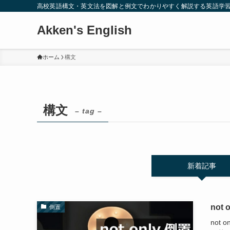
高校英語構文・英文法を図解と例文でわかりやすく解説する英語学
Akken's English
ホーム
構文
構文
– tag –
新着記事
not
倒置
not 