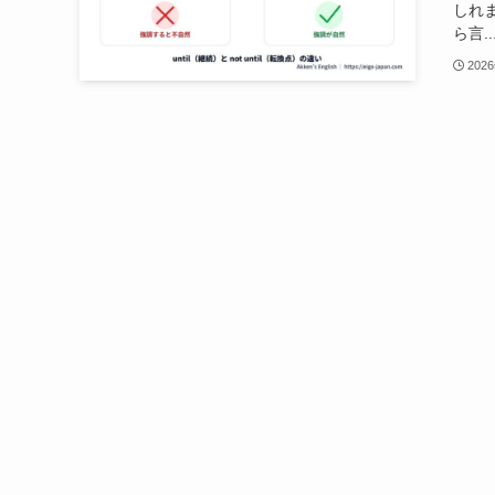
しれ
ら言..
202