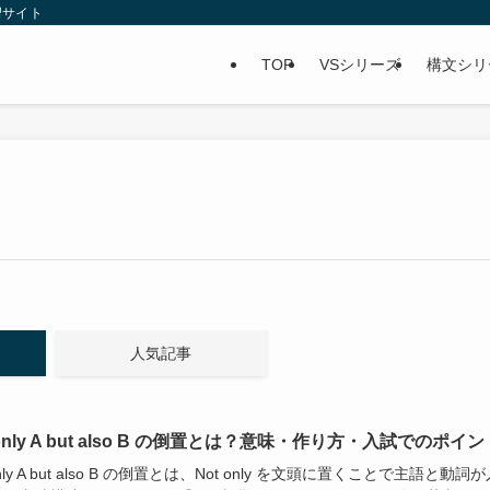
習サイト
TOP
VSシリーズ
構文シリ
人気記事
 only A but also B の倒置とは？意味・作り方・入試でのポイン
only A but also B の倒置とは、Not only を文頭に置くことで主語と動詞