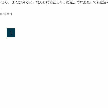
ません。 形だけ見ると、なんとなく正しそうに見えますよね。でも結論
.
6年1月21日
1